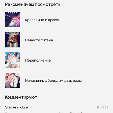
Рекомендуем посмотреть
Красавица и дракон
Невеста титана
Переполнение
Начальник с большим размером
Комментируют
Şťåłķẽř в юбке
19.02.25