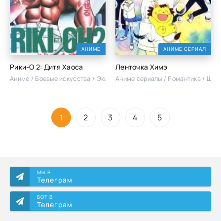
АНИМЕ
АНИМЕ СЕРИАЛ
Рики-О 2: Дитя Хаоса
Ленточка Химэ
Аниме / Боевые искусства / Экшен
Аниме сериалы / Романтика / Шко
1
2
3
4
5
МЫ В
Телеграм
БОТ В
Телеграм