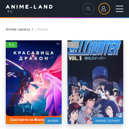
ANIME-LAND
.RU
Anime-Land.ru
» Икура
9.4
-
АНИМЕ
АНИМЕ СЕРИАЛ