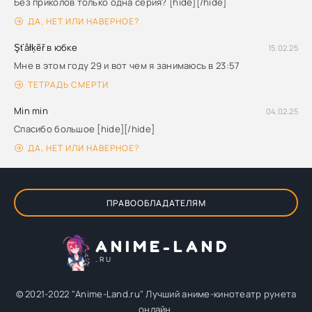
Без приколов только одна серия? [hide][/hide]
ДА, НЕТ ИЛИ НАВЕРНОЕ?
Şťåłķẽř в юбке
15.02.25
Мне в этом году 29 и вот чем я занимаюсь в 23:57
ТЕТРАДЬ СМЕРТИ
Min min
04.02.25
Спасибо большое [hide][/hide]
ДА, НЕТ ИЛИ НАВЕРНОЕ?
ПРАВООБЛАДАТЕЛЯМ
ANIME-LAND
.RU
© 2021-2022 "Anime-Land.ru" Лучший аниме-кинотеатр рунета
онлайн.