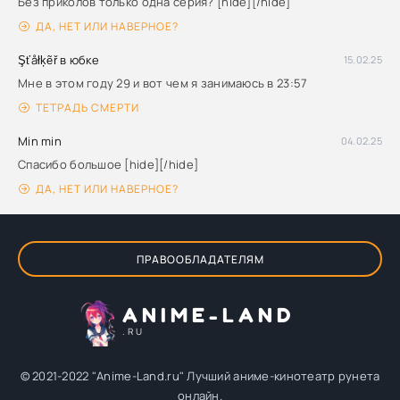
Без приколов только одна серия? [hide][/hide]
ДА, НЕТ ИЛИ НАВЕРНОЕ?
Şťåłķẽř в юбке
15.02.25
Мне в этом году 29 и вот чем я занимаюсь в 23:57
ТЕТРАДЬ СМЕРТИ
Min min
04.02.25
Спасибо большое [hide][/hide]
ДА, НЕТ ИЛИ НАВЕРНОЕ?
ПРАВООБЛАДАТЕЛЯМ
ANIME-LAND
.RU
© 2021-2022 "Anime-Land.ru" Лучший аниме-кинотеатр рунета
онлайн.