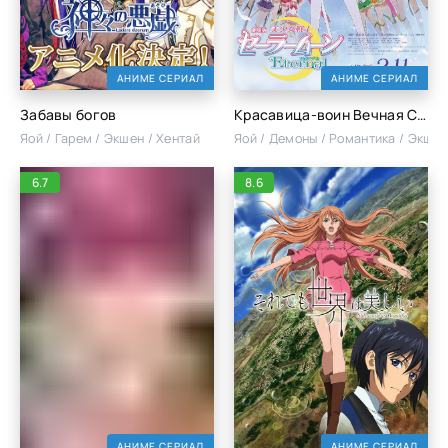
АНИМЕ СЕРИАЛ
АНИМЕ СЕРИАЛ
Забавы богов
Красавица-воин Вечная Сейлор Мун. Фильм 2
Яой / Гарем / Экшен / Хентай
Яой / Демоны / Романтика / Экшен
6.7
8.6
АНИМЕ СЕРИАЛ
АНИМЕ СЕРИАЛ