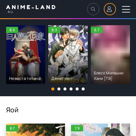
ANIME-LAND
.RU
8.5
8.3
6.7
Блеск Милашки
Невеста титана
Денег нет!
Хани [ТВ]
Яой
8.7
7.9