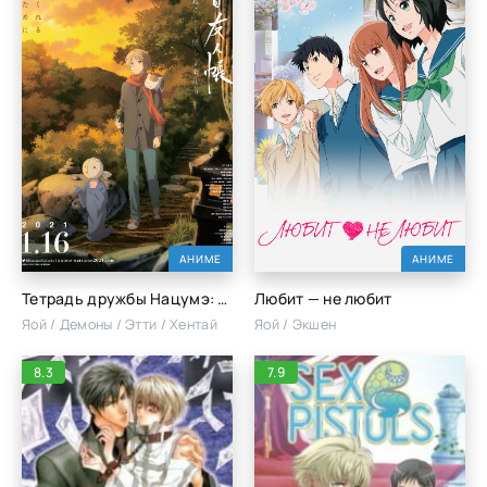
АНИМЕ
АНИМЕ
Тетрадь дружбы Нацумэ: Пробуждение камня и подозрительный посетитель
Любит — не любит
Яой / Демоны / Этти / Хентай
Яой / Экшен
8.3
7.9