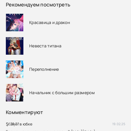
Рекомендуем посмотреть
Красавица и дракон
Невеста титана
Переполнение
Начальник с большим размером
Комментируют
Şťåłķẽř в юбке
19.02.25