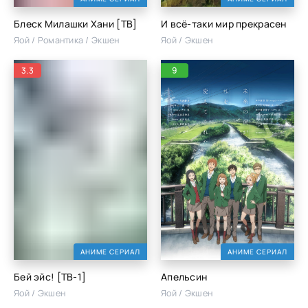
Блеск Милашки Хани [ТВ]
И всё-таки мир прекрасен
Яой / Романтика / Экшен
Яой / Экшен
3.3
9
АНИМЕ СЕРИАЛ
АНИМЕ СЕРИАЛ
Бей эйс! [ТВ-1]
Апельсин
Яой / Экшен
Яой / Экшен