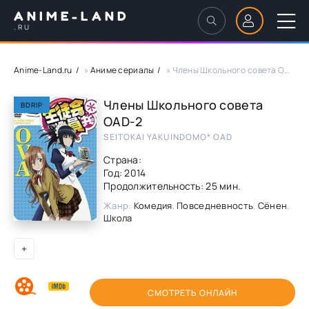
ANIME-LAND
.RU
Anime-Land.ru
»
Аниме сериалы
» Члены Школьного совета OAD-2
Члены Школьного совета
BDRIP
OAD-2
SEITOKAI YAKUINDOMO* OAD
Страна:
Год:
2014
Продолжительность: 25 мин.
Жанр:
Комедия
,
Повседневность
,
Сёнен
,
Школа
+
СМОТРЕТЬ ОНЛАЙН