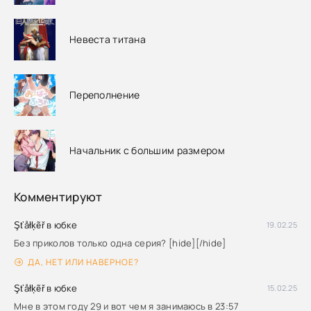
Невеста титана
Переполнение
Начальник с большим размером
Комментируют
Şťåłķẽř в юбке
19.02.25
Без приколов только одна серия? [hide][/hide]
ДА, НЕТ ИЛИ НАВЕРНОЕ?
Şťåłķẽř в юбке
15.02.25
Мне в этом году 29 и вот чем я занимаюсь в 23:57