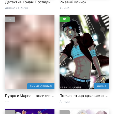
Детектив Конан: Последний маг века / Meitantei Conan: Seiki matsu no majutsushi / Детектив Конан (фильм 03) / Детектив Конан: Последний волшебник века (1999)
Ржавый клинок
Аниме / Сёнэн
Аниме
-
10
АНИМЕ СЕРИАЛ
АНИМЕ
Пуаро и Марпл — великие детективы Агаты Кристи
Певчая птица крыльями не машет OVA
---
Аниме
-
-