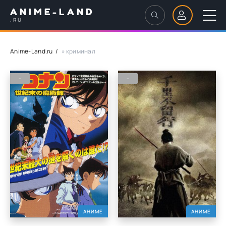
ANIME-LAND
.RU
Anime-Land.ru
» криминал
-
-
АНИМЕ
АНИМЕ