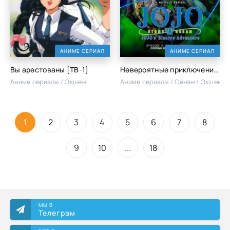
АНИМЕ СЕРИАЛ
АНИМЕ СЕРИАЛ
Вы арестованы [ТВ-1]
Невероятные приключения Джоджо [ТВ-5, часть 2]
Аниме сериалы / Экшен
Аниме сериалы / Сёнэн / Экшен
1
2
3
4
5
6
7
8
9
10
...
18
МЫ В
Телеграм