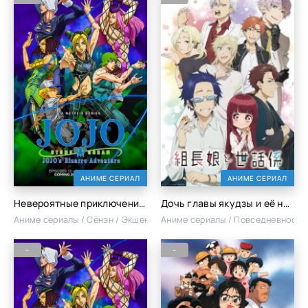
АНИМЕ СЕРИАЛ
АНИМЕ СЕРИАЛ
Невероятные приключения Джоджо [ТВ-4]
Дочь главы якудзы и её нянька
Аниме сериалы / Сёнэн / Экшен
Аниме сериалы / Повседневность
-
-