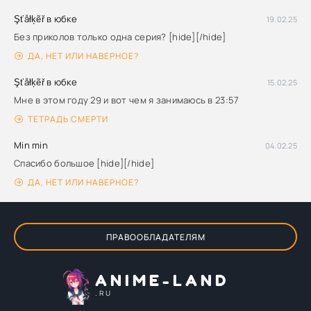
Şťåłķẽř в юбке
19.02.25
Без приколов только одна серия? [hide][/hide]
ДА, НЕТ ИЛИ НАВЕРНОЕ?
Şťåłķẽř в юбке
15.02.25
Мне в этом году 29 и вот чем я занимаюсь в 23:57
ТЕТРАДЬ СМЕРТИ
Min min
04.02.25
Спасибо большое [hide][/hide]
ДА, НЕТ ИЛИ НАВЕРНОЕ?
ПРАВООБЛАДАТЕЛЯМ
ANIME-LAND
.RU