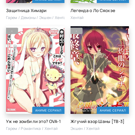
Защитница Химари
Легенда о Ло Сяохэе
Гарем / Демоны / Экшен / Хентай
Хентай
-
-
АНИМЕ СЕРИАЛ
АНИМЕ СЕРИАЛ
Уж не зомби ли это? OVA-1
Жгучий взор Шаны [ТВ-3]
Гарем / Романтика / Хентай
Экшен / Хентай