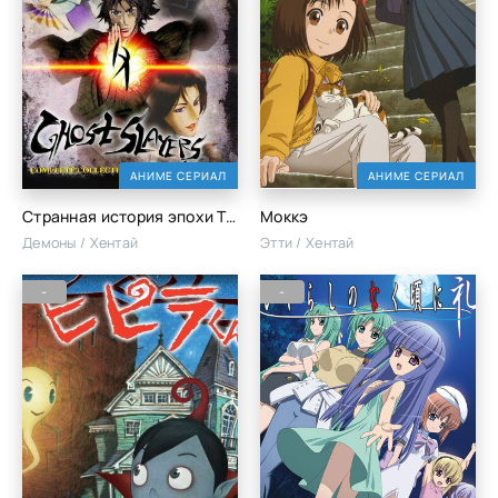
АНИМЕ СЕРИАЛ
АНИМЕ СЕРИАЛ
Странная история эпохи Тэмпо: Аякасиаяси
Моккэ
Демоны / Хентай
Этти / Хентай
-
-