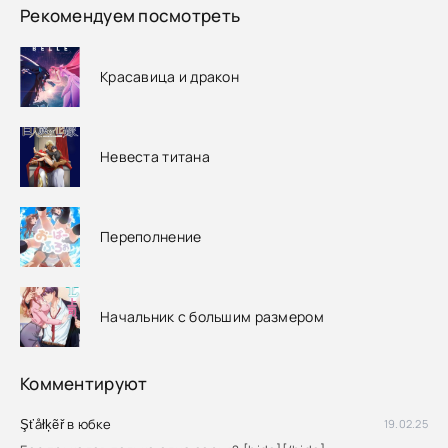
Рекомендуем посмотреть
Красавица и дракон
Невеста титана
Переполнение
Начальник с большим размером
Комментируют
Şťåłķẽř в юбке
19.02.25