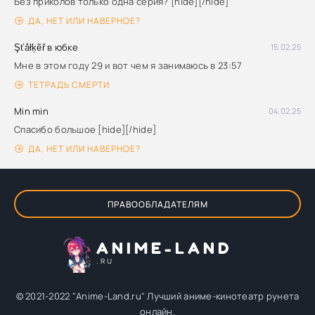
Без приколов только одна серия? [hide][/hide]
ДА, НЕТ ИЛИ НАВЕРНОЕ?
Şťåłķẽř в юбке
15.02.25
Мне в этом году 29 и вот чем я занимаюсь в 23:57
ТЕТРАДЬ СМЕРТИ
Min min
04.02.25
Спасибо большое [hide][/hide]
ДА, НЕТ ИЛИ НАВЕРНОЕ?
ПРАВООБЛАДАТЕЛЯМ
ANIME-LAND
.RU
© 2021-2022 "Anime-Land.ru" Лучший аниме-кинотеатр рунета
онлайн.