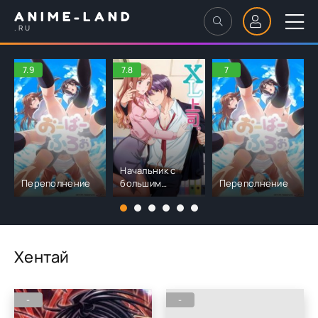
ANIME-LAND
.RU
7.9
7.8
7
Начальник с
Переполнение
большим
Переполнение
размером
Хентай
-
-