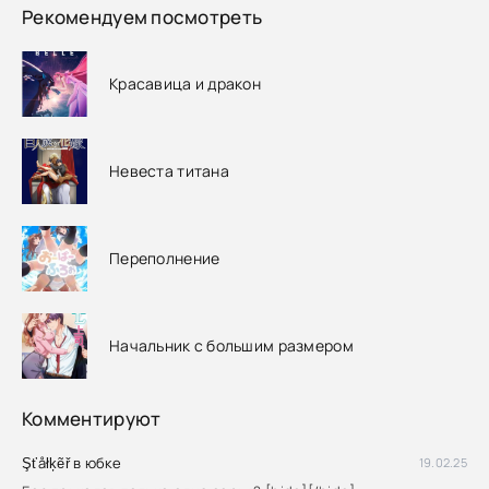
Рекомендуем посмотреть
Красавица и дракон
Невеста титана
Переполнение
Начальник с большим размером
Комментируют
Şťåłķẽř в юбке
19.02.25