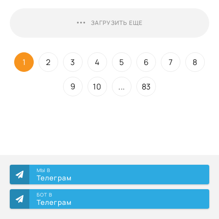
ЗАГРУЗИТЬ ЕЩЕ
1
2
3
4
5
6
7
8
9
10
...
83
МЫ В
Телеграм
БОТ В
Телеграм