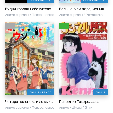
Будни короля небожителей 3
Больше, чем пара, меньше, чем любовники
Аниме сериалы / Повседневность / Школа
Аниме сериалы / Романтика / Шко
-
10
АНИМЕ СЕРИАЛ
АНИМЕ
Четыре человека и ложь каждого
Питомник Токородзава
Аниме сериалы / Повседневность / Школа / Сёнэн
Аниме / Школа / Этти