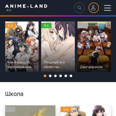
ANIME-LAND
.RU
5.6
9.4
-
Как и ожидал,
Поцелуй эти
моя школьная
лепестки:
Данганронпа
романтическая
Неразлучны с
жизнь не
любимой моей /
удалась OVA-1
Sono Hanabira ni
Kuchizuke o / そ
の花びらにくちづ
Школа
けを (2010)
-
5.6