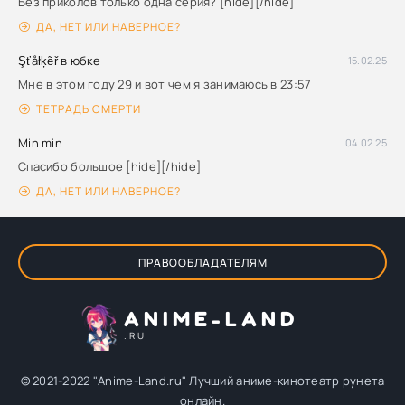
Без приколов только одна серия? [hide][/hide]
ДА, НЕТ ИЛИ НАВЕРНОЕ?
Şťåłķẽř в юбке
15.02.25
Мне в этом году 29 и вот чем я занимаюсь в 23:57
ТЕТРАДЬ СМЕРТИ
Min min
04.02.25
Спасибо большое [hide][/hide]
ДА, НЕТ ИЛИ НАВЕРНОЕ?
ПРАВООБЛАДАТЕЛЯМ
ANIME-LAND
.RU
© 2021-2022 "Anime-Land.ru" Лучший аниме-кинотеатр рунета
онлайн.