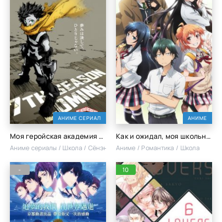
АНИМЕ СЕРИАЛ
АНИМЕ
Моя геройская академия [ТВ-7]
Как и ожидал, моя школьная романтическая жизнь не удалась OVA-1
Аниме сериалы / Школа / Сёнэн / Экшен
Аниме / Романтика / Школа
-
10