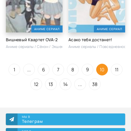
АНИМЕ СЕРИАЛ
АНИМЕ СЕРИАЛ
Вишневый Квартет OVA-2
Асако тебя достанет!
Аниме сериалы / Сёнэн / Экшен
Аниме сериалы / Повседневность 
1
...
6
7
8
9
10
11
12
13
14
...
38
МЫ В
Телеграм