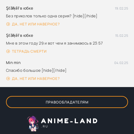
Şťåłķẽř в юбке
19.02.25
Без приколов только одна серия? [hide][/hide]
ДА, НЕТ ИЛИ НАВЕРНОЕ?
Şťåłķẽř в юбке
15.02.25
Мне в этом году 29 и вот чем я занимаюсь в 23:57
ТЕТРАДЬ СМЕРТИ
Min min
04.02.25
Спасибо большое [hide][/hide]
ДА, НЕТ ИЛИ НАВЕРНОЕ?
ПРАВООБЛАДАТЕЛЯМ
ANIME-LAND
.RU