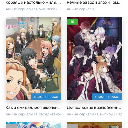
Кобаяши настолько милы, что аж душу теребит!!
Речные заводи эпохи Тэмпо
Аниме сериалы / Романтика / Школа / Сёдзё
Аниме сериалы
-
10
АНИМЕ СЕРИАЛ
АНИМЕ СЕРИАЛ
Как и ожидал, моя школьная романтическая жизнь не удалась [ТВ-1]
Дьявольские возлюбленные [ТВ-1]
Аниме сериалы / Повседневность / Романтика / Школа
Аниме сериалы / Вампиры / Гарем 
-
-