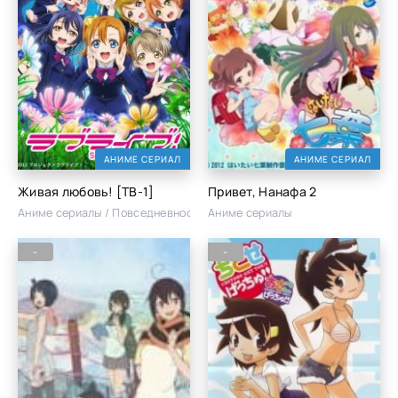
АНИМЕ СЕРИАЛ
АНИМЕ СЕРИАЛ
Живая любовь! [ТВ-1]
Привет, Нанафа 2
Аниме сериалы / Повседневность / Школа
Аниме сериалы
-
-