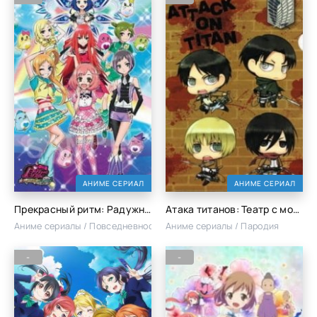
АНИМЕ СЕРИАЛ
АНИМЕ СЕРИАЛ
Прекрасный ритм: Радужная жизнь
Атака титанов: Театр с монстрами — Вперёд, кадетский корпус!
Аниме сериалы / Повседневность / Сёдзё
Аниме сериалы / Пародия
-
-