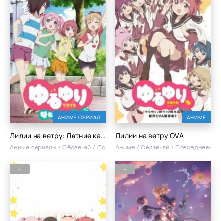
АНИМЕ СЕРИАЛ
АНИМЕ
Лилии на ветру: Летние каникулы!+
Лилии на ветру OVA
Аниме сериалы / Сёдзё-ай / Повседневность
Аниме / Сёдзё-ай / Повседневнос
-
-