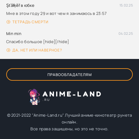
Şťåłķẽř в юбке
15.02.25
Мне в этом году 29 и вот чем я занимаюсь в 23:57
ТЕТРАДЬ СМЕРТИ
Min min
04.02.25
Спасибо большое [hide][/hide]
ДА, НЕТ ИЛИ НАВЕРНОЕ?
ПРАВООБЛАДАТЕЛЯМ
ANIME-LAND
.RU
© 2021-2022 "Anime-Land.ru" Лучший аниме-кинотеатр рунета
онлайн.
Все права защищены, но это не точно.