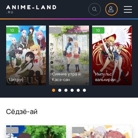
ANIME-LAND
.RU
10
-
10
Сияние утра и
Импульс
Цитрус
Касэ-сан
валькирии:
Русалочка
Сёдзё-ай
-
-