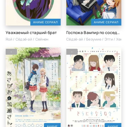
АНИМЕ СЕРИАЛ
АНИМЕ СЕРИАЛ
Уважаемый старший брат
Госпожа Вампир по соседству
Яой / Сёдзё-ай / Сейнен
Сёдзё-ай / Безумие / Этти / Хента
-
-
АНИМЕ
АНИМЕ