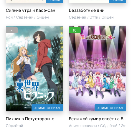
Сияние утра и Касэ-сан
Беззаботные дни
Яой / Сёдзё-ай / Экшен
Сёдзё-ай / Этти / Экшен
-
10
АНИМЕ СЕРИАЛ
АНИМЕ СЕРИАЛ
Пикник в Потусторонье
Если мой кумир споёт на Будокане, то я умру от счастья
Сёдзё-ай
Аниме сериалы / Сёдзё-ай / Этти