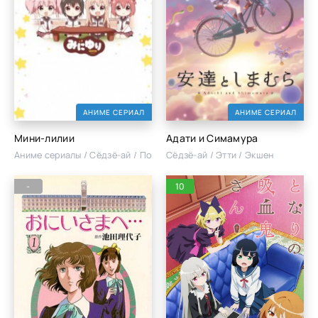
АНИМЕ СЕРИАЛ
АНИМЕ СЕРИАЛ
Мини-лилии
Адати и Симамура
Аниме сериалы / Сёдзё-ай / Повседневность / Школа
Сёдзё-ай / Этти / Экшен
-
10