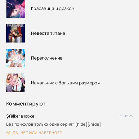
Красавица и дракон
Невеста титана
Переполнение
Начальник с большим размером
Комментируют
Şťåłķẽř в юбке
19.02.25
Без приколов только одна серия? [hide][/hide]
ДА, НЕТ ИЛИ НАВЕРНОЕ?