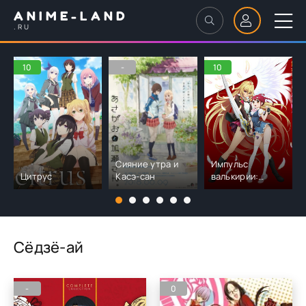
ANIME-LAND
.RU
10
-
10
Сияние утра и
Импульс
Цитрус
Касэ-сан
валькирии:
Русалочка
Сёдзё-ай
-
0