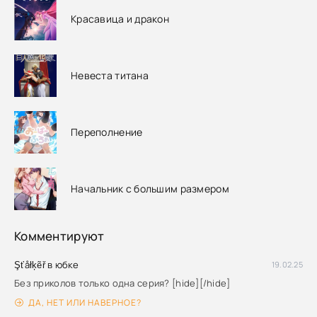
Красавица и дракон
Невеста титана
Переполнение
Начальник с большим размером
Комментируют
Şťåłķẽř в юбке
19.02.25
Без приколов только одна серия? [hide][/hide]
ДА, НЕТ ИЛИ НАВЕРНОЕ?