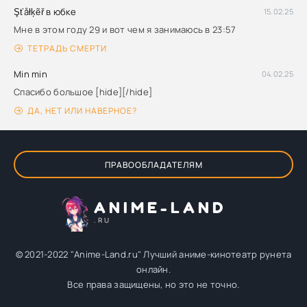
Şťåłķẽř в юбке
15.02.25
Мне в этом году 29 и вот чем я занимаюсь в 23:57
ТЕТРАДЬ СМЕРТИ
Min min
04.02.25
Спасибо большое [hide][/hide]
ДА, НЕТ ИЛИ НАВЕРНОЕ?
ПРАВООБЛАДАТЕЛЯМ
ANIME-LAND
.RU
© 2021-2022 "Anime-Land.ru" Лучший аниме-кинотеатр рунета
онлайн.
Все права защищены, но это не точно.