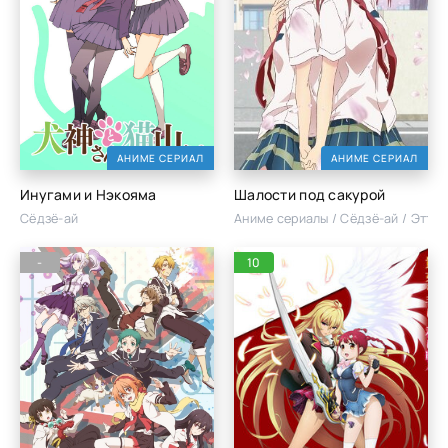
АНИМЕ СЕРИАЛ
АНИМЕ СЕРИАЛ
Инугами и Нэкояма
Шалости под сакурой
Сёдзё-ай
Аниме сериалы / Сёдзё-ай / Этти 
-
10