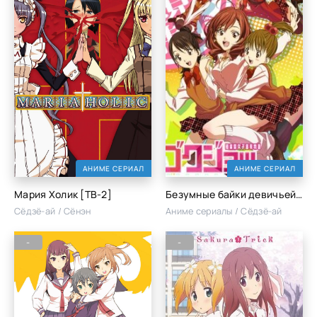
АНИМЕ СЕРИАЛ
АНИМЕ СЕРИАЛ
Мария Холик [ТВ-2]
Безумные байки девичьей общаги
Сёдзё-ай / Сёнэн
Аниме сериалы / Сёдзё-ай
-
-