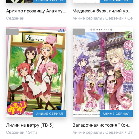
Ария по прозвищу Алая пуля: Дважды А
Медвежья буря, лилий ураган
Сёдзё-ай
Аниме сериалы / Сёдзё-ай / Сейн
-
-
АНИМЕ СЕРИАЛ
АНИМЕ СЕРИАЛ
Лилии на ветру [ТВ-3]
Загадочная история "Коноханы"
Сёдзё-ай / Этти
Аниме сериалы / Сёдзё-ай / Этти